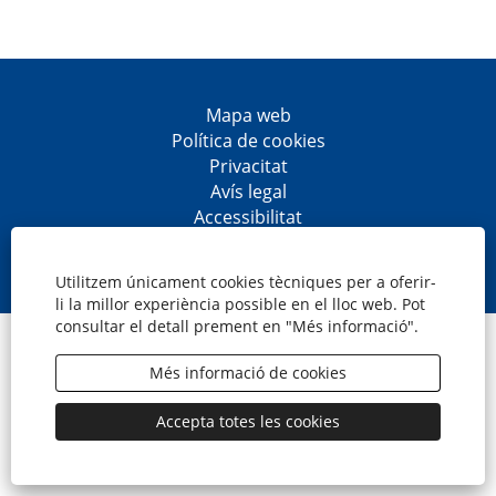
Mapa web
Política de cookies
Privacitat
Avís legal
Accessibilitat
S
S
S
S
'
'
'
'
o
o
o
o
Utilitzem únicament cookies tècniques per a oferir-
b
b
b
b
li la millor experiència possible en el lloc web. Pot
r
r
r
r
consultar el detall prement en "Més informació".
e
e
e
e
© CaixaBank, S.A.
e
e
e
e
n
n
n
n
Més informació de cookies
u
u
u
u
n
n
n
n
a
a
a
a
Accepta totes les cookies
p
p
p
p
e
e
e
e
s
s
s
s
t
t
t
t