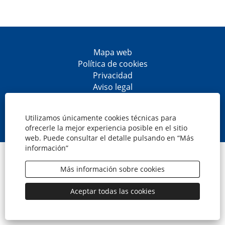
Mapa web
Política de cookies
Privacidad
Aviso legal
Accesibilidad
S
S
S
S
e
e
e
e
Utilizamos únicamente cookies técnicas para
a
a
a
a
ofrecerle la mejor experiencia posible en el sitio
b
b
b
b
web. Puede consultar el detalle pulsando en “Más
r
r
r
r
información”
e
e
e
e
© CaixaBank, S.A.
e
e
e
e
n
n
n
n
Más información sobre cookies
u
u
u
u
n
n
n
n
a
a
a
a
Aceptar todas las cookies
n
n
n
n
u
u
u
u
e
e
e
e
v
v
v
v