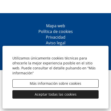
Mapa web
Política de cookies
Privacidad
Aviso legal
Accesibilidad
S
S
S
S
e
e
e
e
Utilizamos únicamente cookies técnicas para
a
a
a
a
ofrecerle la mejor experiencia posible en el sitio
b
b
b
b
web. Puede consultar el detalle pulsando en “Más
r
r
r
r
información”
e
e
e
e
© CaixaBank, S.A.
e
e
e
e
n
n
n
n
Más información sobre cookies
u
u
u
u
n
n
n
n
a
a
a
a
Aceptar todas las cookies
n
n
n
n
u
u
u
u
e
e
e
e
v
v
v
v