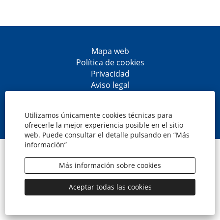
Mapa web
Política de cookies
Privacidad
Aviso legal
Accesibilidad
S
S
S
S
e
e
e
e
Utilizamos únicamente cookies técnicas para
a
a
a
a
ofrecerle la mejor experiencia posible en el sitio
b
b
b
b
web. Puede consultar el detalle pulsando en “Más
r
r
r
r
información”
e
e
e
e
© CaixaBank, S.A.
e
e
e
e
n
n
n
n
Más información sobre cookies
u
u
u
u
n
n
n
n
a
a
a
a
Aceptar todas las cookies
n
n
n
n
u
u
u
u
e
e
e
e
v
v
v
v