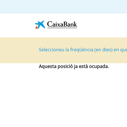
Seleccioneu la freqüència (en dies) en qu
Aquesta posició ja està ocupada.