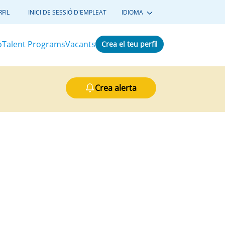
FIL
INICI DE SESSIÓ D'EMPLEAT
IDIOMA
ó
Talent Programs
Vacants
Crea el teu perfil
Crea alerta