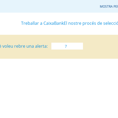
MOSTRA PER
Treballar a CaixaBank
El nostre procés de selecci
è voleu rebre una alerta: