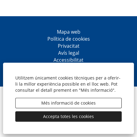
Mapa web
Política de cookies
Privacitat
Avís legal
Accessibilitat
S
S
S
S
'
'
'
'
o
o
o
o
Utilitzem únicament cookies tècniques per a oferir-
b
b
b
b
li la millor experiència possible en el lloc web. Pot
r
r
r
r
consultar el detall prement en "Més informació".
e
e
e
e
© CaixaBank, S.A.
e
e
e
e
n
n
n
n
Més informació de cookies
u
u
u
u
n
n
n
n
a
a
a
a
Accepta totes les cookies
p
p
p
p
e
e
e
e
s
s
s
s
t
t
t
t