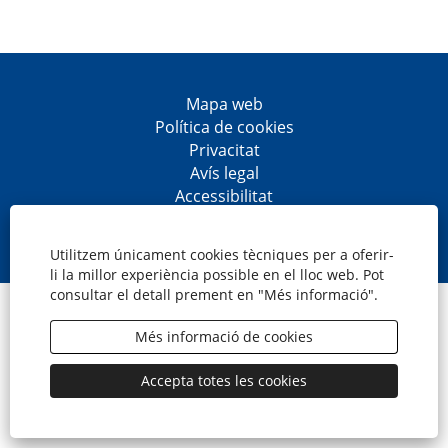
Mapa web
Política de cookies
Privacitat
Avís legal
Accessibilitat
S
S
S
S
'
'
'
'
o
o
o
o
Utilitzem únicament cookies tècniques per a oferir-
b
b
b
b
li la millor experiència possible en el lloc web. Pot
r
r
r
r
consultar el detall prement en "Més informació".
e
e
e
e
© CaixaBank, S.A.
e
e
e
e
n
n
n
n
Més informació de cookies
u
u
u
u
n
n
n
n
a
a
a
a
Accepta totes les cookies
p
p
p
p
e
e
e
e
s
s
s
s
t
t
t
t