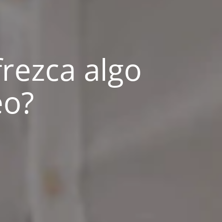
frezca algo
eo?