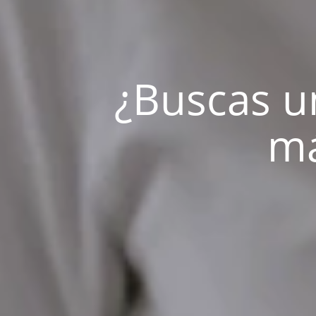
¿Buscas un
má