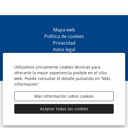
Mapa web
Política de cookies
Privacidad
Aviso legal
Accesibilidad
S
S
S
S
e
e
e
e
Utilizamos únicamente cookies técnicas para
a
a
a
a
ofrecerle la mejor experiencia posible en el sitio
b
b
b
b
web. Puede consultar el detalle pulsando en “Más
r
r
r
r
información”
e
e
e
e
© CaixaBank, S.A.
e
e
e
e
n
n
n
n
Más información sobre cookies
u
u
u
u
n
n
n
n
a
a
a
a
Aceptar todas las cookies
n
n
n
n
u
u
u
u
e
e
e
e
v
v
v
v