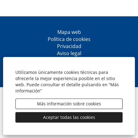
Mapa web
Política de cookies
Privacidad
Aviso legal
Accesibilidad
S
S
S
S
e
e
e
e
Utilizamos únicamente cookies técnicas para
a
a
a
a
ofrecerle la mejor experiencia posible en el sitio
b
b
b
b
web. Puede consultar el detalle pulsando en “Más
r
r
r
r
información”
e
e
e
e
© CaixaBank, S.A.
e
e
e
e
n
n
n
n
Más información sobre cookies
u
u
u
u
n
n
n
n
a
a
a
a
Aceptar todas las cookies
n
n
n
n
u
u
u
u
e
e
e
e
v
v
v
v