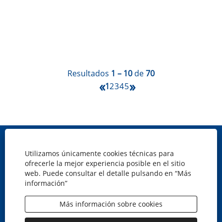
Resultados
1 – 10
de
70
«
»
1
2
3
4
5
Mapa web
Utilizamos únicamente cookies técnicas para
Política de cookies
ofrecerle la mejor experiencia posible en el sitio
Privacidad
web. Puede consultar el detalle pulsando en “Más
información”
Aviso legal
Accesibilidad
Más información sobre cookies
S
S
S
S
e
e
e
e